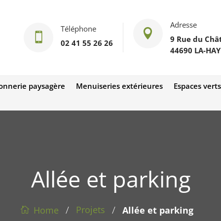
Adresse
Téléphone


9 Rue du Châ
02 41 55 26 26
44690 LA-HAY
nnerie paysagère
Menuiseries extérieures
Espaces verts
Allée et parking
/
/
Projets
Home
Allée et parking