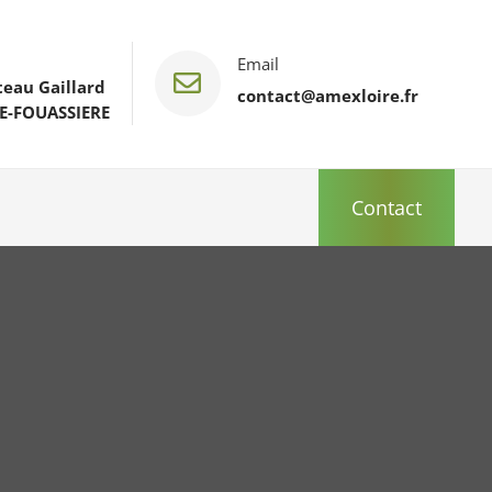
Email

teau Gaillard
contact@amexloire.fr
E-FOUASSIERE
Contact