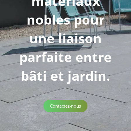
matériaux
nobles pour
une liaison
parfaite entre
bâti et jardin.
Contactez-nous