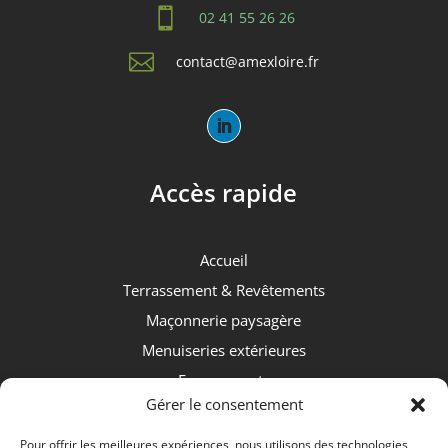

02 41 55 26 26

contact@amexloire.fr
Accès rapide
Accueil
Terrassement & Revêtements
Maçonnerie paysagère
Menuiseries extérieures
Espaces verts
Gérer le consentement
Nos réalisations
Pour offrir les meilleures expériences, nous utilisons des technologies